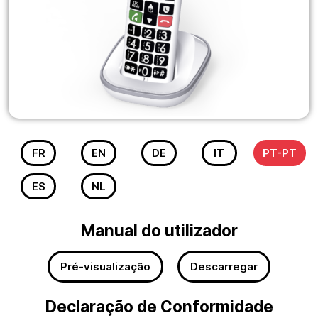
FR
EN
DE
IT
PT-PT
ES
NL
Manual do utilizador
Pré-visualização
Descarregar
Declaração de Conformidade