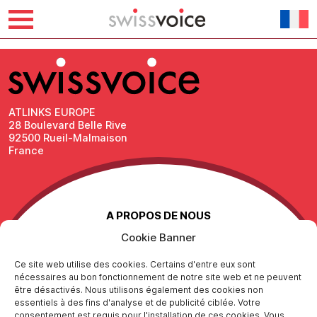
Skip
bol.com
to
content
ATLINKS EUROPE
28 Boulevard Belle Rive
92500 Rueil-Malmaison
France
A PROPOS DE NOUS
Cookie Banner
Contactez-nous
Mentions légales
Ce site web utilise des cookies. Certains d'entre eux sont
Protection des données personnelles
nécessaires au bon fonctionnement de notre site web et ne peuvent
Politique de Responsabilité Sociétale
être désactivés. Nous utilisons également des cookies non
essentiels à des fins d'analyse et de publicité ciblée. Votre
consentement est requis pour l'installation de ces cookies. Vous