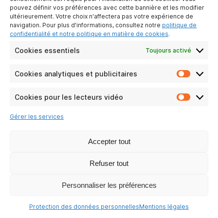
NOS RÉSEAUX SOCIAUX
pouvez définir vos préférences avec cette bannière et les modifier
ultérieurement. Votre choix n'affectera pas votre expérience de
navigation. Pour plus d'informations, consultez notre
politique de
confidentialité et notre politique en matière de cookies
.
Cookies essentiels
Toujours activé
Cookies analytiques et publicitaires
Cookie
analyti
et
Cookies pour les lecteurs vidéo
Cookie
publicit
pour
Gérer les services
les
lecteur
vidéo
Accepter tout
Refuser tout
Personnaliser les préférences
Protection des données personnelles
Mentions légales