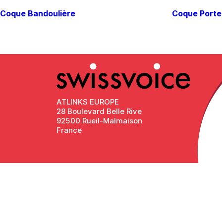
Coque Bandoulière
Coque Portef
ATLINKS EUROPE
28 Boulevard Belle Rive
92500 Rueil-Malmaison
France