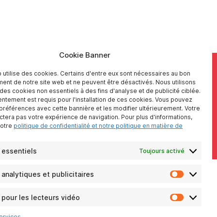
Cookie Banner
 utilise des cookies. Certains d'entre eux sont nécessaires au bon
ent de notre site web et ne peuvent être désactivés. Nous utilisons
es cookies non essentiels à des fins d'analyse et de publicité ciblée.
ntement est requis pour l'installation de ces cookies. Vous pouvez
NOS RÉSEAUX SOCIAUX
 préférences avec cette bannière et les modifier ultérieurement. Votre
ectera pas votre expérience de navigation. Pour plus d'informations,
notre
politique de confidentialité et notre politique en matière de
 essentiels
Toujours activé
analytiques et publicitaires
Cookies
analytiqu
et
pour les lecteurs vidéo
Cookies
publicitai
pour
ervices