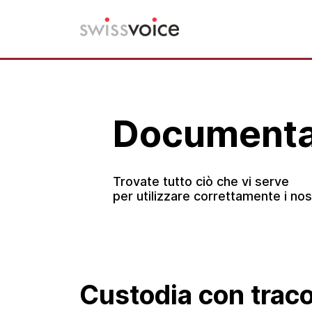
Vai
al
contenuto
Documenta
Trovate tutto ciò che vi serve
per utilizzare correttamente i nost
Custodia con traco