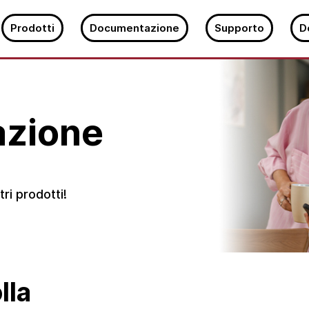
Prodotti
Documentazione
Supporto
D
zione
ri prodotti!
lla