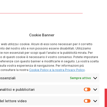
Cookie Banner
 web utilizza i cookie. Alcuni di essi sono necessari per il corretto
to del nostro sito e non possono essere disabilitati. Utilizziamo
 non essenziali per scopi quali l'analisi e la pubblicità mirata. Per
to di questi cookie è necessario il vostro consenso. Potete impostare
referenze con questo banner e modificarle in seguito. La vostra scelta
à sulla vostra esperienza di navigazione. Per informazioni più
, consultare la nostra
Cookie Policy e la nostra Privacy Policy
.
ssenziali
Sempre attivo
nalitici e pubblicitari
Cookie
analitici
e
el lettore video
Cookie
pubblicita