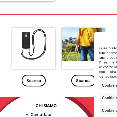
Questo sito
funzionamen
anche cookie
l'inserimen
le vostre p
non influir
dettagliate
Scarica
Scarica
Cookie e
Cookie a
CHI SIAMO
Cookie d
Contattaci