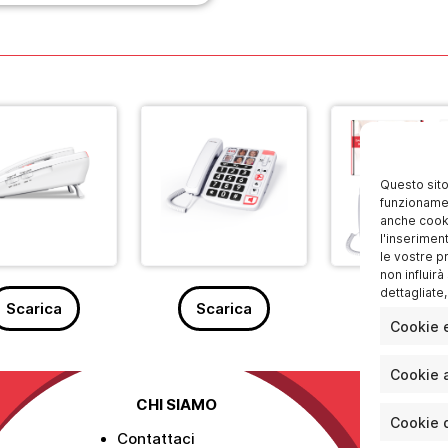
Questo sito
funzionamen
anche cookie
l'inserimen
le vostre p
non influir
dettagliate
Scarica
Scarica
Scarica
Cookie e
Cookie a
CHI SIAMO
Cookie d
Contattaci