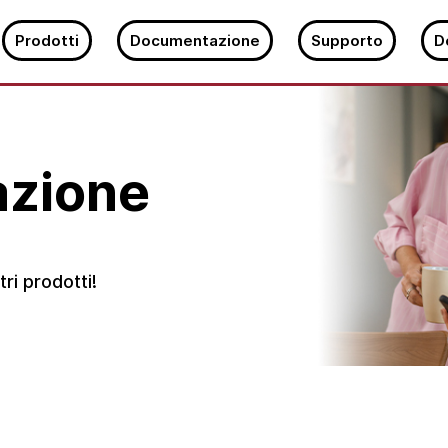
Prodotti
Documentazione
Supporto
D
zione
ri prodotti!