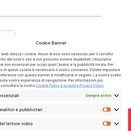
Cookie Banner
 web utilizza i cookie. Alcuni di essi sono necessari per il corretto
to del nostro sito e non possono essere disabilitati. Utilizziamo
 non essenziali per scopi quali l'analisi e la pubblicità mirata. Per
to di questi cookie è necessario il vostro consenso. Potete impostare
referenze con questo banner e modificarle in seguito. La vostra scelta
à sulla vostra esperienza di navigazione. Per informazioni più
, consultare la nostra
Cookie Policy e la nostra Privacy Policy
.
ssenziali
Sempre attivo
nalitici e pubblicitari
Cookie
analitici
e
el lettore video
Cookie
pubblicita