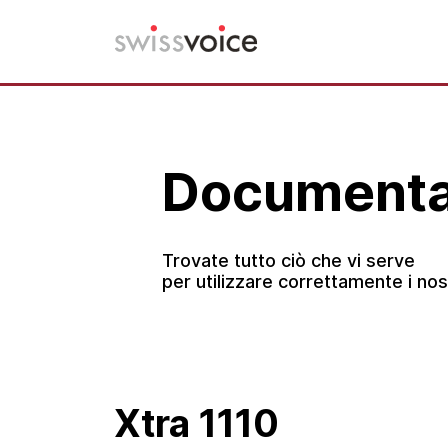
Vai
al
contenuto
Documenta
Trovate tutto ciò che vi serve
per utilizzare correttamente i nost
Xtra 1110