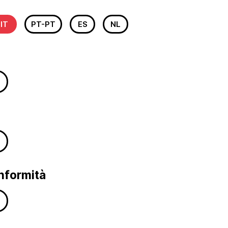
IT
PT-PT
ES
NL
onformità