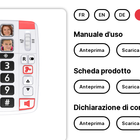
FR
EN
DE
Manuale d'uso
Anteprima
Scarica
Scheda prodotto
Anteprima
Scarica
Dichiarazione di c
Anteprima
Scarica