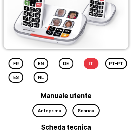
FR
EN
DE
IT
PT-PT
ES
NL
Manuale utente
Anteprima
Scarica
Scheda tecnica