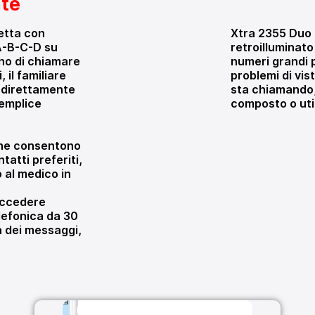
nte
retta con
Xtra 2355 Duo 
 A-B-C-D su
retroilluminato
ono di chiamare
numeri grandi 
, il familiare
problemi di vist
o direttamente
sta chiamando,
semplice
composto o util
 che consentono
tatti preferiti,
no al medico in
 accedere
lefonica da 30
a dei messaggi,