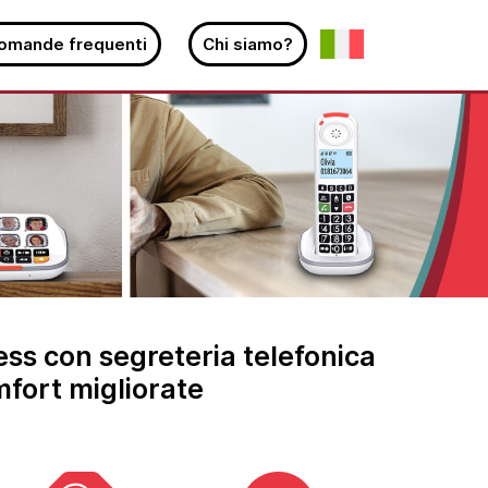
omande frequenti
Chi siamo?
less con segreteria telefonica
mfort migliorate