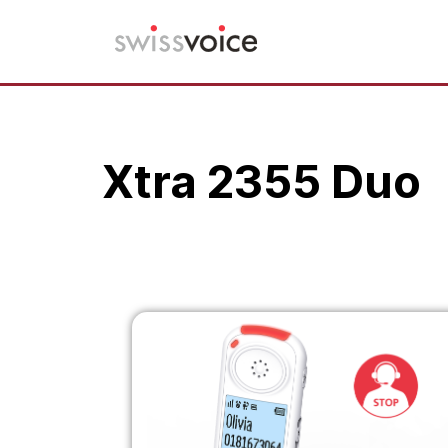
Vai
al
contenuto
Xtra 2355 Duo