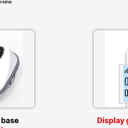
ersino
 base
Display 