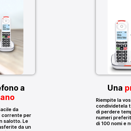
efono a
Una
p
mano
Riempite la vos
condividetela tr
facile da
di perdere temp
i corrente per
numeri preferit
n salotto. Le
di 100 nomi e n
sferite da un