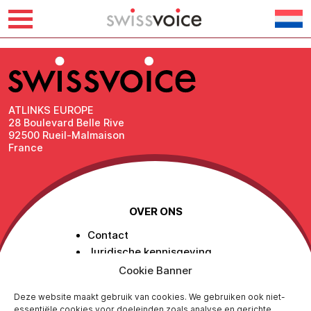
Overslaan
Battery Benelux BV
naar
inhoud
ATLINKS EUROPE
28 Boulevard Belle Rive
92500 Rueil-Malmaison
France
OVER ONS
Contact
Juridische kennisgeving
Bescherming van persoonlijke
Cookie Banner
gegevens
Beleid voor sociale
Deze website maakt gebruik van cookies. We gebruiken ook niet-
essentiële cookies voor doeleinden zoals analyse en gerichte