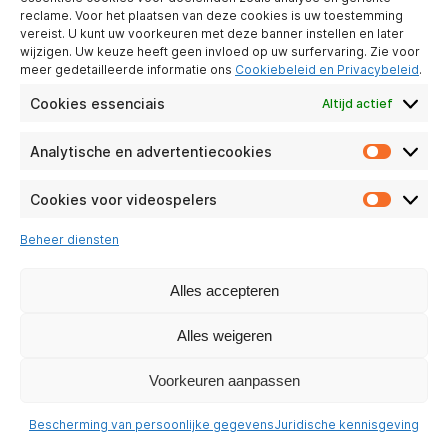
verantwoordelijkheid
reclame. Voor het plaatsen van deze cookies is uw toestemming
vereist. U kunt uw voorkeuren met deze banner instellen en later
wijzigen. Uw keuze heeft geen invloed op uw surfervaring. Zie voor
ONZE SOCIALE NETWERKEN
meer gedetailleerde informatie ons
Cookiebeleid en Privacybeleid
.
Cookies essenciais
Altijd actief
Analytische en advertentiecookies
Analyti
en
adverte
Cookies voor videospelers
Cookie
voor
Beheer diensten
videosp
Alles accepteren
Alles weigeren
Voorkeuren aanpassen
Bescherming van persoonlijke gegevens
Juridische kennisgeving