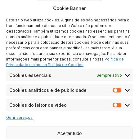
Cookie Banner
Descarregar
Este sítio Web utiliza cookies. Alguns deles são necessários para o
bom funcionamento do nosso sítio Web e não podem ser
desactivados. Também utilizamos cookies não essenciais para fins
como a análise e a publicidade direcionada. O seu consentimento é
necessário para a colocação destes cookies. Pode definir as suas
preferências com este banner e modificá-las mais tarde. A sua
escolha não afectará a sua experiência de navegação. Para obter
ATLINKS EUROPE
informações mais pormenorizadas, consulte a nossa
Política de
28 Boulevard Belle Rive
Privacidade e a nossa Política de Cookies
.
92500 Rueil-Malmaison
Cookies essenciais
Sempre ativo
France
Cookies analíticos e de publicidade
Cookie
analític
SOBRE NÓS
e
Cookies do leitor de vídeo
Cookie
de
do
Contate-nos
publici
Gerir serviços
leitor
Notícia legal
de
Proteção de dados pessoais
vídeo
Aceitar tudo
Política de Responsabilidade Social