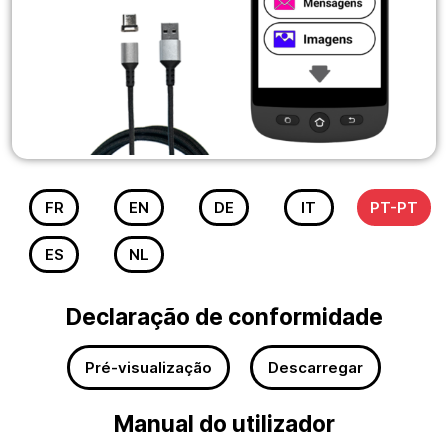
FR
EN
DE
IT
PT-PT
ES
NL
Declaração de conformidade
Pré-visualização
Descarregar
Manual do utilizador