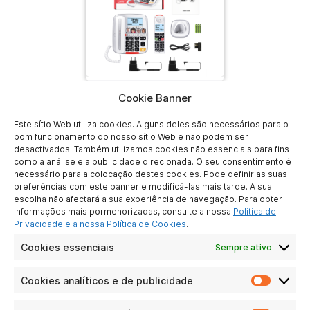
Cookie Banner
Descarregar
Este sítio Web utiliza cookies. Alguns deles são necessários para o
bom funcionamento do nosso sítio Web e não podem ser
desactivados. Também utilizamos cookies não essenciais para fins
como a análise e a publicidade direcionada. O seu consentimento é
necessário para a colocação destes cookies. Pode definir as suas
preferências com este banner e modificá-las mais tarde. A sua
escolha não afectará a sua experiência de navegação. Para obter
ATLINKS EUROPE
informações mais pormenorizadas, consulte a nossa
Política de
28 Boulevard Belle Rive
Privacidade e a nossa Política de Cookies
.
92500 Rueil-Malmaison
Cookies essenciais
Sempre ativo
France
Cookies analíticos e de publicidade
Cookie
analític