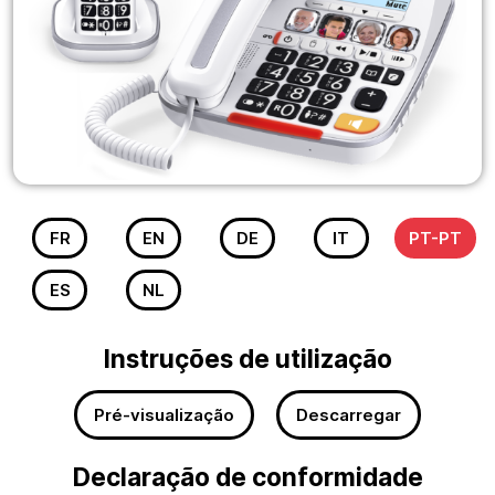
FR
EN
DE
IT
PT-PT
ES
NL
Instruções de utilização
Pré-visualização
Descarregar
Declaração de conformidade