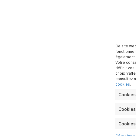
Ce site web
fonctionnem
également d
Votre conse
définir vos
choix n'aff
consultez 
cookies
.
Cookies
Cookies 
Cookies 
Gérer les s