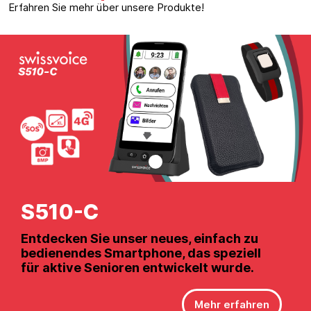
Erfahren Sie mehr über unsere Produkte!
S510-M
S510-C
Xtra 3355 Combo
Entdecken Sie unser neues, einfach zu
Entdecken Sie unser neues, einfach zu
Die DECT-Kombo mit Anrufbeantworter
bedienendes Smartphone, das speziell
bedienendes Smartphone, das speziell
und verstärkten Komfortfunktionen
für aktive Senioren entwickelt wurde.
für aktive Senioren entwickelt wurde.
Mehr erfahren
Mehr erfahren
Mehr erfahren