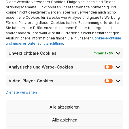
Diese Website verwendet Cookies. Einige von ihnen sind für das
ordnungsgemäße Funktionieren unserer Website notwendig und
können nicht deaktiviert werden, aber wir verwenden auch nicht-
essentielle Cookies für Zwecke wie Analyse und gezielte Werbung.
Für die Platzierung dieser Cookies ist Ihre Zustimmung erforderlich.
Sie können Ihre Präferenzen mit diesem Banner festlegen und
später ändern. Ihre Wahl wird Ihr Surferlebnis nicht beeinträchtigen.
ATLINKS EUROPE
Ausführlichere Informationen finden Sie in unserer
Cookie-Richtlinie
28 Boulevard Belle Rive
und unserer Datenschutzrichtlinie
.
92500 Rueil-Malmaison
Unverzichtbare Cookies
Immer aktiv
France
Analytische und Werbe-Cookies
Analyti
und
ÜBER UNS
Werbe-
Video-Player-Cookies
Video-
Cookie
Player-
Kontaktiere uns
Dienste verwalten
Cookie
Impressum
Schutz personenbezogener Daten
Alle akzeptieren
Richtlinie zur sozialen Verantwortung
Alle ablehnen
UNSERE SOZIALEN NETZWERKE