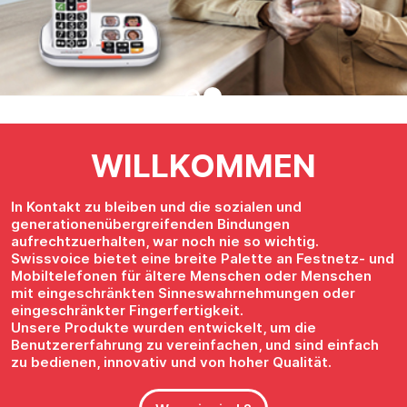
WILLKOMMEN
In Kontakt zu bleiben und die sozialen und
generationenübergreifenden Bindungen
aufrechtzuerhalten, war noch nie so wichtig.
Swissvoice bietet eine breite Palette an Festnetz- und
Mobiltelefonen für ältere Menschen oder Menschen
mit eingeschränkten Sinneswahrnehmungen oder
eingeschränkter Fingerfertigkeit.
Unsere Produkte wurden entwickelt, um die
Benutzererfahrung zu vereinfachen, und sind einfach
zu bedienen, innovativ und von hoher Qualität.