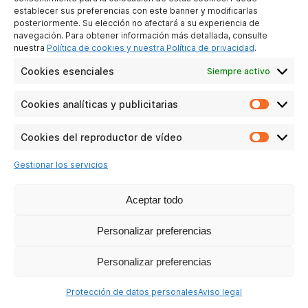
NUESTRAS REDES SOCIALES
establecer sus preferencias con este banner y modificarlas
posteriormente. Su elección no afectará a su experiencia de
navegación. Para obtener información más detallada, consulte
nuestra
Política de cookies y nuestra Política de privacidad
.
Cookies esenciales
Siempre activo
Cookies analíticas y publicitarias
Cookie
analític
y
Cookies del reproductor de vídeo
Cookie
publicit
del
Gestionar los servicios
reprodu
de
vídeo
Aceptar todo
Personalizar preferencias
Personalizar preferencias
Protección de datos personales
Aviso legal