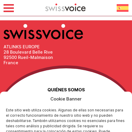
Ir
Amazon
al
contenido
ATLINKS EUROPE
28 Boulevard Belle Rive
92500 Rueil-Malmaison
France
QUIÉNES SOMOS
Cookie Banner
Contáctenos
Notas legales
Este sitio web utiliza cookies. Algunas de ellas son necesarias para
Protección de datos personales
el correcto funcionamiento de nuestro sitio web y no pueden
Política de Responsabilidad Social
deshabilitarse. También utilizamos cookies no esenciales para fines
tales como análisis y publicidad dirigida. Se requiere su
consentimiento para la colocación de estas cookies. Puede