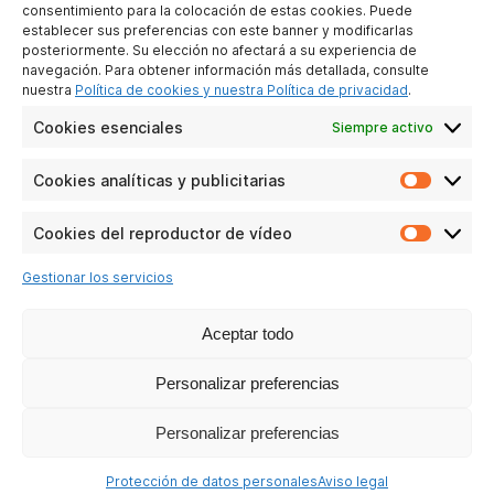
consentimiento para la colocación de estas cookies. Puede
establecer sus preferencias con este banner y modificarlas
posteriormente. Su elección no afectará a su experiencia de
ATLINKS EUROPE
navegación. Para obtener información más detallada, consulte
28 Boulevard Belle Rive
nuestra
Política de cookies y nuestra Política de privacidad
.
92500 Rueil-Malmaison
Cookies esenciales
Siempre activo
France
Cookies analíticas y publicitarias
Cookie
analític
QUIÉNES SOMOS
y
Cookies del reproductor de vídeo
Cookie
publicit
del
Contáctenos
Gestionar los servicios
reprodu
Notas legales
de
Protección de datos personales
vídeo
Aceptar todo
Política de Responsabilidad Social
Personalizar preferencias
NUESTRAS REDES SOCIALES
Personalizar preferencias
Protección de datos personales
Aviso legal