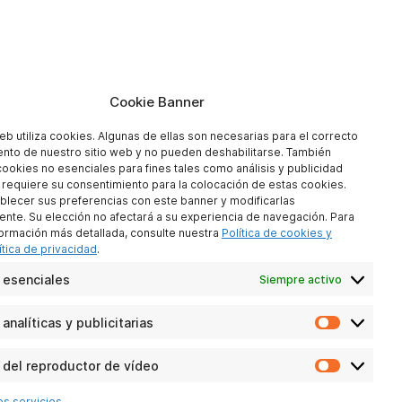
Cookie Banner
web utiliza cookies. Algunas de ellas son necesarias para el correcto
nto de nuestro sitio web y no pueden deshabilitarse. También
cookies no esenciales para fines tales como análisis y publicidad
e requiere su consentimiento para la colocación de estas cookies.
blecer sus preferencias con este banner y modificarlas
nte. Su elección no afectará a su experiencia de navegación. Para
ormación más detallada, consulte nuestra
Política de cookies y
ítica de privacidad
.
 esenciales
Siempre activo
analíticas y publicitarias
Cookies
analítica
y
 del reproductor de vídeo
Cookies
publicitar
del
os servicios