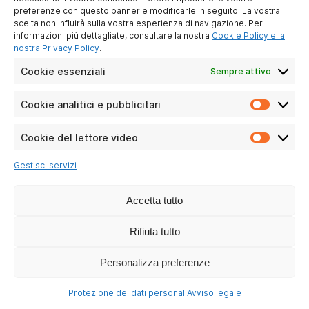
I NOSTRI SOCIAL MEDIA
preferenze con questo banner e modificarle in seguito. La vostra
scelta non influirà sulla vostra esperienza di navigazione. Per
informazioni più dettagliate, consultare la nostra
Cookie Policy e la
nostra Privacy Policy
.
Cookie essenziali
Sempre attivo
Cookie analitici e pubblicitari
Cookie
analitici
e
Cookie del lettore video
Cookie
pubblici
del
Gestisci servizi
lettore
video
Accetta tutto
Rifiuta tutto
Personalizza preferenze
Protezione dei dati personali
Avviso legale