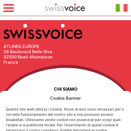
Vai
bol.com
al
contenuto
ATLINKS EUROPE
28 Boulevard Belle Rive
92500 Rueil-Malmaison
France
CHI SIAMO
Cookie Banner
Contattaci
Avviso legale
Questo sito web utilizza i cookie. Alcuni di essi sono necessari per il
Protezione dei dati personali
corretto funzionamento del nostro sito e non possono essere
Politica di responsabilità sociale
disabilitati. Utilizziamo anche cookie non essenziali per scopi quali
l'analisi e la pubblicità mirata. Per l'inserimento di questi cookie è
necessario il vostro consenso. Potete impostare le vostre