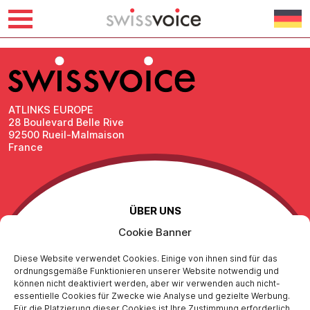
Skip
bol.com
to
content
ATLINKS EUROPE
28 Boulevard Belle Rive
92500 Rueil-Malmaison
France
ÜBER UNS
Cookie Banner
Kontaktiere uns
Impressum
Diese Website verwendet Cookies. Einige von ihnen sind für das
Schutz personenbezogener Daten
ordnungsgemäße Funktionieren unserer Website notwendig und
Richtlinie zur sozialen Verantwortung
können nicht deaktiviert werden, aber wir verwenden auch nicht-
essentielle Cookies für Zwecke wie Analyse und gezielte Werbung.
Für die Platzierung dieser Cookies ist Ihre Zustimmung erforderlich.