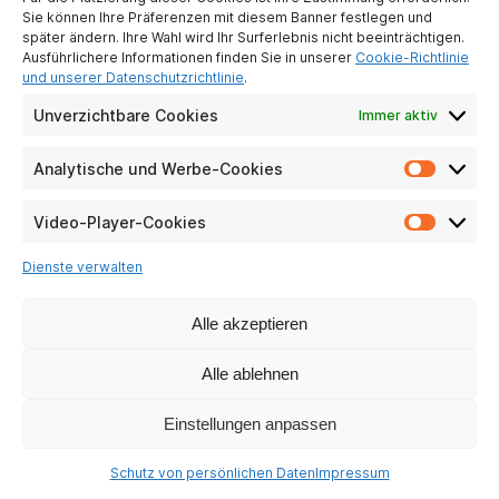
UNSERE SOZIALEN NETZWERKE
Sie können Ihre Präferenzen mit diesem Banner festlegen und
später ändern. Ihre Wahl wird Ihr Surferlebnis nicht beeinträchtigen.
Ausführlichere Informationen finden Sie in unserer
Cookie-Richtlinie
und unserer Datenschutzrichtlinie
.
Unverzichtbare Cookies
Immer aktiv
Analytische und Werbe-Cookies
Analyti
und
Werbe-
Video-Player-Cookies
Video-
Cookie
Player-
Dienste verwalten
Cookie
Alle akzeptieren
Alle ablehnen
Einstellungen anpassen
Schutz von persönlichen Daten
Impressum