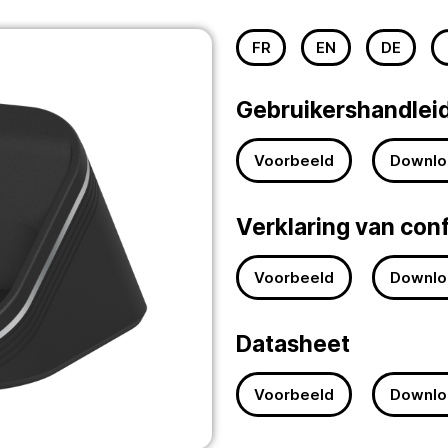
FR
EN
DE
Gebruikershandlei
Voorbeeld
Downlo
Verklaring van con
Voorbeeld
Downlo
Datasheet
Voorbeeld
Downlo