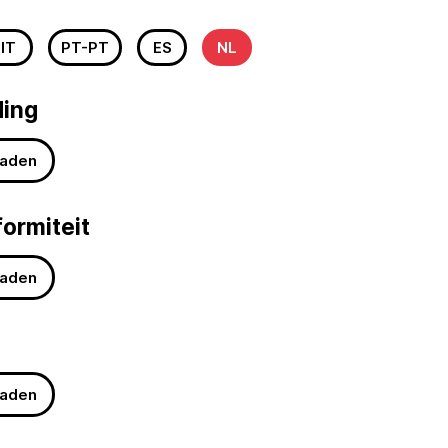
IT
PT-PT
ES
NL
ding
aden
formiteit
aden
aden