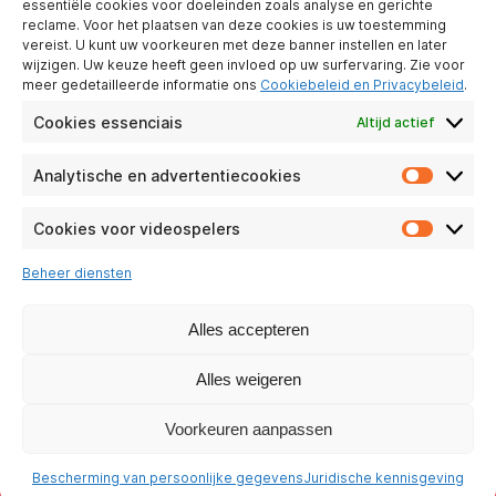
essentiële cookies voor doeleinden zoals analyse en gerichte
ATLINKS EUROPE
reclame. Voor het plaatsen van deze cookies is uw toestemming
28 Boulevard Belle Rive
vereist. U kunt uw voorkeuren met deze banner instellen en later
92500 Rueil-Malmaison
wijzigen. Uw keuze heeft geen invloed op uw surfervaring. Zie voor
France
meer gedetailleerde informatie ons
Cookiebeleid en Privacybeleid
.
Cookies essenciais
Altijd actief
Analytische en advertentiecookies
Analyti
OVER ONS
en
Contact
adverte
Cookies voor videospelers
Cookie
Juridische kennisgeving
voor
Beheer diensten
Bescherming van persoonlijke
videosp
gegevens
Beleid voor sociale
Alles accepteren
verantwoordelijkheid
Alles weigeren
ONZE SOCIALE NETWERKEN
Voorkeuren aanpassen
Bescherming van persoonlijke gegevens
Juridische kennisgeving