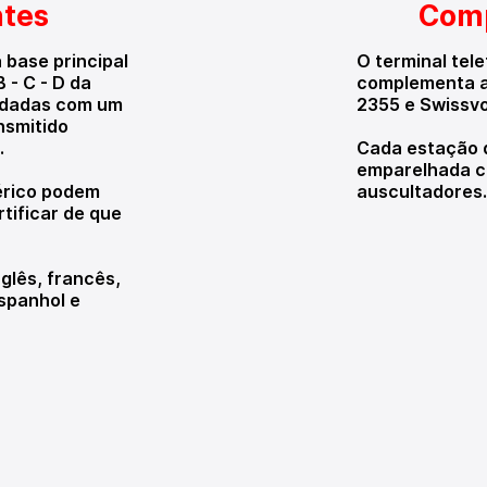
ntes
Com
 base principal
O terminal tel
 - C - D da
complementa a
rdadas com um
2355 e Swissv
nsmitido
.
Cada estação 
emparelhada c
érico podem
auscultadores.
tificar de que
glês, francês,
espanhol e