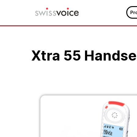
Pr
Saltar
para
o
conteúdo
Xtra 55 Handse