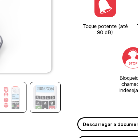
Toque potente (até
90 dB)
Bloquei
chama
indesej
Descarregar a docume