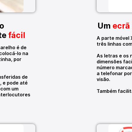
ão
Um
ecrã
te
fácil
A parte móvel 
três linhas com
arelho é de
colocá-lo na
As letras e os
inha, por
dimensões faci
número marcad
a telefonar po
sferidas de
visão.
, e pode até
s com um
Também facilit
nterlocutores