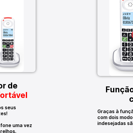
r de
Função
ortável
os seus
Graças à funç
zes!
com dois modo
indesejadas sã
efone uma vez
relhos.