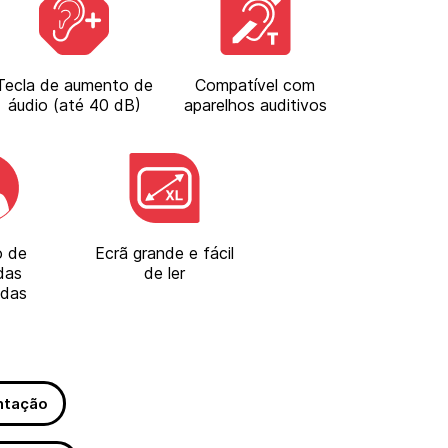
Tecla de aumento de
Compatível com
áudio (até 40 dB)
aparelhos auditivos
o de
Ecrã grande e fácil
das
de ler
adas
ntação