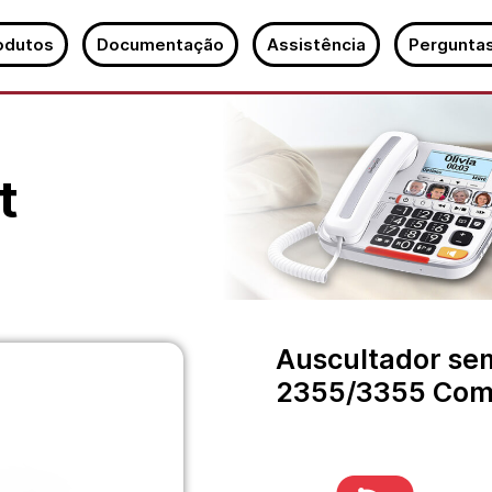
odutos
Documentação
Assistência
Perguntas
t
Auscultador sem
2355/3355 Co