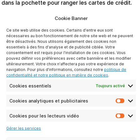
dans la pochette pour ranger les cartes de crédit.
Cookie Banner
Ce site web utilise des cookies. Certains d'entre eux sont
nécessaires au bon fonctionnement de notre site web et ne peuvent
être désactivés. Nous utilisons également des cookies non
ATLINKS EUROPE
essentiels à des fins d'analyse et de publicité ciblée. Votre
28 Boulevard Belle Rive
consentement est requis pour l'installation de ces cookies. Vous
92500 Rueil-Malmaison
pouvez définir vos préférences avec cette bannière et les modifier
France
ultérieurement. Votre choix n'affectera pas votre expérience de
navigation. Pour plus d'informations, consultez notre
politique de
confidentialité et notre politique en matière de cookies
.
Cookies essentiels
Toujours activé
A PROPOS DE NOUS
Cookies analytiques et publicitaires
Contactez-nous
Cooki
Mentions légales
analyt
et
Cookies pour les lecteurs vidéo
Protection des données personnelles
Cooki
publici
Politique de Responsabilité Sociétale
pour
Gérer les services
les
lecteu