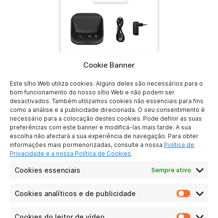
Cookie Banner
Descarregar
Este sítio Web utiliza cookies. Alguns deles são necessários para o
bom funcionamento do nosso sítio Web e não podem ser
desactivados. Também utilizamos cookies não essenciais para fins
como a análise e a publicidade direcionada. O seu consentimento é
necessário para a colocação destes cookies. Pode definir as suas
preferências com este banner e modificá-las mais tarde. A sua
escolha não afectará a sua experiência de navegação. Para obter
ATLINKS EUROPE
informações mais pormenorizadas, consulte a nossa
Política de
28 Boulevard Belle Rive
Privacidade e a nossa Política de Cookies
.
92500 Rueil-Malmaison
Cookies essenciais
Sempre ativo
France
Cookies analíticos e de publicidade
Cookie
analític
SOBRE NÓS
e
Cookies do leitor de vídeo