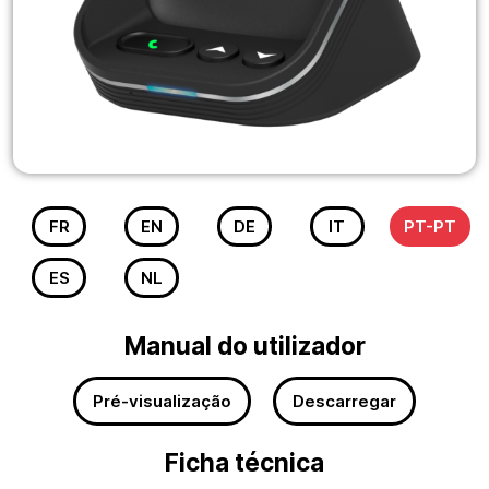
FR
EN
DE
IT
PT-PT
ES
NL
Manual do utilizador
Pré-visualização
Descarregar
Ficha técnica