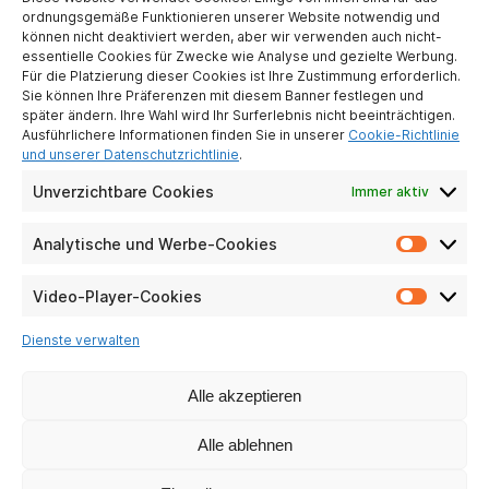
ordnungsgemäße Funktionieren unserer Website notwendig und
können nicht deaktiviert werden, aber wir verwenden auch nicht-
essentielle Cookies für Zwecke wie Analyse und gezielte Werbung.
Für die Platzierung dieser Cookies ist Ihre Zustimmung erforderlich.
Sie können Ihre Präferenzen mit diesem Banner festlegen und
später ändern. Ihre Wahl wird Ihr Surferlebnis nicht beeinträchtigen.
ATLINKS EUROPE
Ausführlichere Informationen finden Sie in unserer
Cookie-Richtlinie
28 Boulevard Belle Rive
und unserer Datenschutzrichtlinie
.
92500 Rueil-Malmaison
Unverzichtbare Cookies
Immer aktiv
France
Analytische und Werbe-Cookies
Analyti
und
ÜBER UNS
Werbe-
Video-Player-Cookies
Video-
Cookie
Player-
Kontaktiere uns
Dienste verwalten
Cookie
Impressum
Schutz personenbezogener Daten
Alle akzeptieren
Richtlinie zur sozialen Verantwortung
Alle ablehnen
UNSERE SOZIALEN NETZWERKE