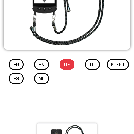
FR
EN
DE
IT
PT-PT
ES
NL