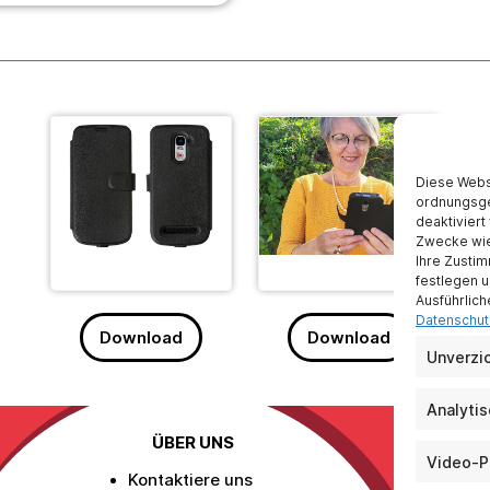
Diese Websi
ordnungsge
deaktiviert
Zwecke wie 
Ihre Zustim
festlegen u
Ausführlich
Datenschutz
Download
Download
Unverzi
Analyti
ÜBER UNS
Video-P
Kontaktiere uns