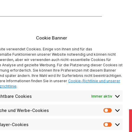
Cookie Banner
te verwendet Cookies. Einige von ihnen sind für das
mäße Funktionieren unserer Website notwendig und können nicht
 werden, aber wir verwenden auch nicht-essentielle Cookies für
Analyse und gezielte Werbung. Für die Platzierung dieser Cookies ist
mung erforderlich. Sie können Ihre Präferenzen mit diesem Banner
nd später ändern. Ihre Wahl wird Ihr Surferlebnis nicht beeinträchtigen.
ere Informationen finden Sie in unserer
Cookie-Richtlinie und unserer
richtlinie
.
chtbare Cookies
Immer aktiv
sche und Werbe-Cookies
Analytis
und
Werbe-
layer-Cookies
Video-
Cookies